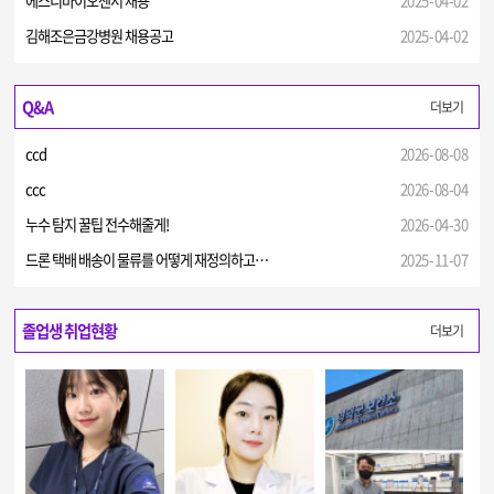
에스디바이오센서 채용
2025-04-02
김해조은금강병원 채용공고
2025-04-02
Q&A
더보기
ccd
2026-08-08
ccc
2026-08-04
누수 탐지 꿀팁 전수해줄게!
2026-04-30
드론 택배 배송이 물류를 어떻게 재정의하고…
2025-11-07
졸업생 취업현황
더보기