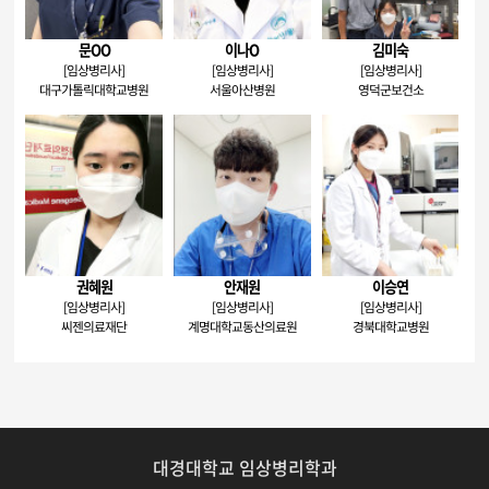
문OO
이나O
김미숙
[임상병리사]
[임상병리사]
[임상병리사]
대구가톨릭대학교병원
서울아산병원
영덕군보건소
권혜원
안재원
이승연
[임상병리사]
[임상병리사]
[임상병리사]
씨젠의료재단
계명대학교동산의료원
경북대학교병원
대경대학교 임상병리학과